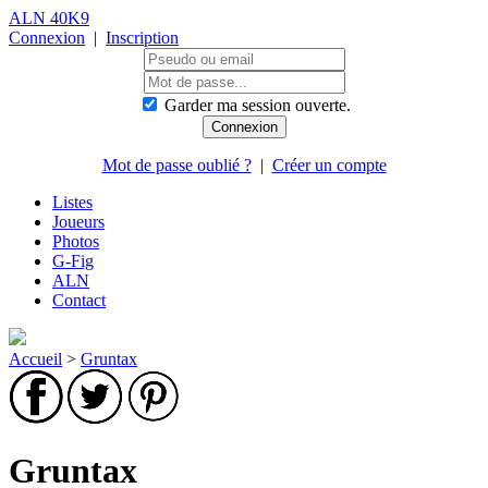
ALN 40K9
Connexion
|
Inscription
Garder ma session ouverte.
Mot de passe oublié ?
|
Créer un compte
Listes
Joueurs
Photos
G-Fig
ALN
Contact
Accueil
>
Gruntax
Gruntax