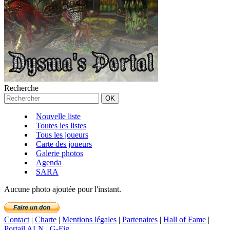
Recherche
Nouvelle liste
Toutes les listes
Tous les joueurs
Carte des joueurs
Galerie photos
Agenda
SARA
Aucune photo ajoutée pour l'instant.
Contact
|
Charte
|
Mentions légales
|
Partenaires
|
Hall of Fame
|
Portail ALN
|
G-Fig