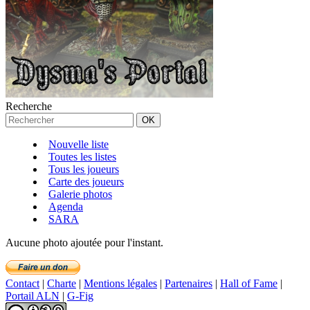
Recherche
Nouvelle liste
Toutes les listes
Tous les joueurs
Carte des joueurs
Galerie photos
Agenda
SARA
Aucune photo ajoutée pour l'instant.
Contact
|
Charte
|
Mentions légales
|
Partenaires
|
Hall of Fame
|
Portail ALN
|
G-Fig