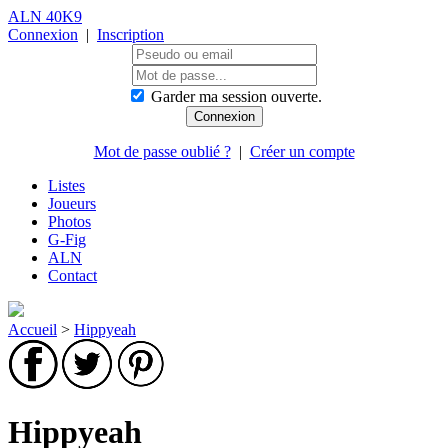
ALN 40K9
Connexion
|
Inscription
Garder ma session ouverte.
Mot de passe oublié ?
|
Créer un compte
Listes
Joueurs
Photos
G-Fig
ALN
Contact
Accueil
>
Hippyeah
Hippyeah