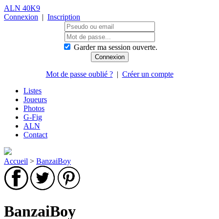
ALN 40K9
Connexion
|
Inscription
Garder ma session ouverte.
Mot de passe oublié ?
|
Créer un compte
Listes
Joueurs
Photos
G-Fig
ALN
Contact
Accueil
>
BanzaiBoy
BanzaiBoy