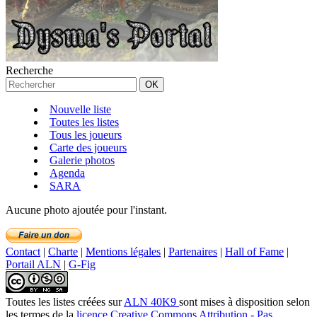
Recherche
Nouvelle liste
Toutes les listes
Tous les joueurs
Carte des joueurs
Galerie photos
Agenda
SARA
Aucune photo ajoutée pour l'instant.
Contact
|
Charte
|
Mentions légales
|
Partenaires
|
Hall of Fame
|
Portail ALN
|
G-Fig
Toutes les listes créées
sur
ALN 40K9
sont mises à disposition selon
les termes de la
licence Creative Commons Attribution - Pas