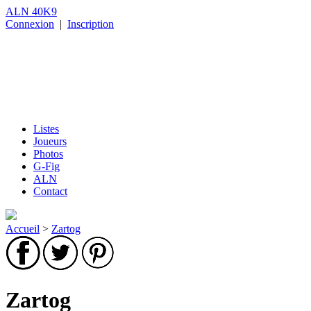
ALN 40K9
Connexion
|
Inscription
Listes
Joueurs
Photos
G-Fig
ALN
Contact
Accueil
>
Zartog
Zartog