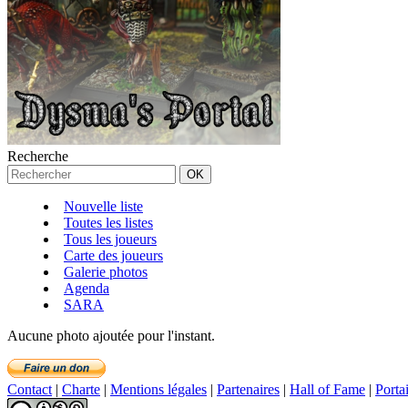
Recherche
Nouvelle liste
Toutes les listes
Tous les joueurs
Carte des joueurs
Galerie photos
Agenda
SARA
Aucune photo ajoutée pour l'instant.
Contact
|
Charte
|
Mentions légales
|
Partenaires
|
Hall of Fame
|
Porta