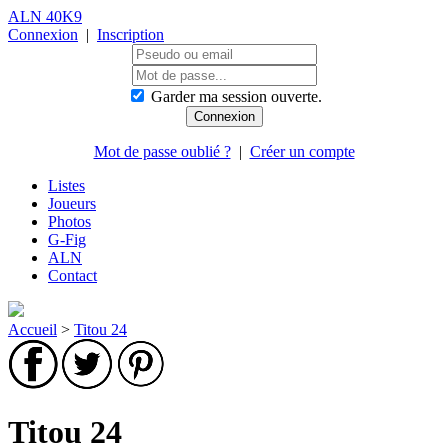
ALN 40K9
Connexion
|
Inscription
Garder ma session ouverte.
Mot de passe oublié ?
|
Créer un compte
Listes
Joueurs
Photos
G-Fig
ALN
Contact
Accueil
>
Titou 24
Titou 24