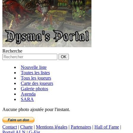
Recherche
Nouvelle liste
Toutes les listes
Tous les joueurs
Carte des joueurs
Galerie photos
Agenda
SARA
Aucune photo ajoutée pour l'instant.
Contact
|
Charte
|
Mentions légales
|
Partenaires
|
Hall of Fame
|
Portail ALN
|
G-Fig