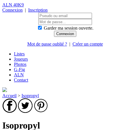
ALN 40K9
Connexion
|
Inscription
Garder ma session ouverte.
Mot de passe oublié ?
|
Créer un compte
Listes
Joueurs
Photos
G-Fig
ALN
Contact
Accueil
>
Isopropyl
Isopropyl