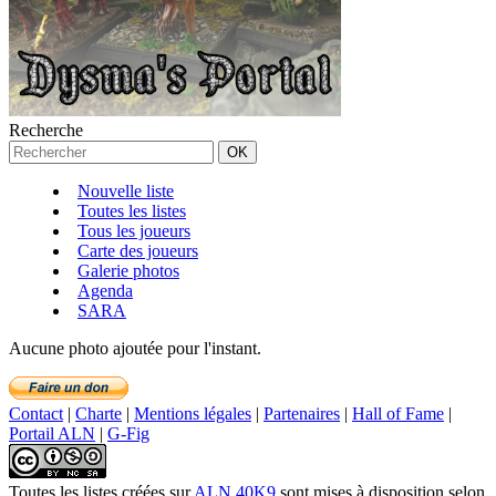
Recherche
Nouvelle liste
Toutes les listes
Tous les joueurs
Carte des joueurs
Galerie photos
Agenda
SARA
Aucune photo ajoutée pour l'instant.
Contact
|
Charte
|
Mentions légales
|
Partenaires
|
Hall of Fame
|
Portail ALN
|
G-Fig
Toutes les listes créées
sur
ALN 40K9
sont mises à disposition selon