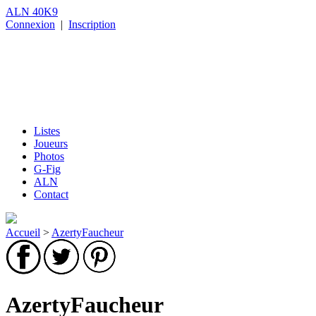
ALN 40K9
Connexion
|
Inscription
Listes
Joueurs
Photos
G-Fig
ALN
Contact
Accueil
>
AzertyFaucheur
AzertyFaucheur