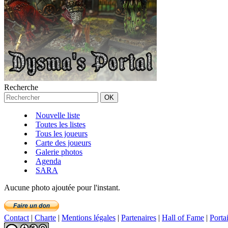
Recherche
Nouvelle liste
Toutes les listes
Tous les joueurs
Carte des joueurs
Galerie photos
Agenda
SARA
Aucune photo ajoutée pour l'instant.
Contact
|
Charte
|
Mentions légales
|
Partenaires
|
Hall of Fame
|
Porta