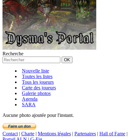
Recherche
Nouvelle liste
Toutes les listes
Tous les joueurs
Carte des joueurs
Galerie photos
Agenda
SARA
Aucune photo ajoutée pour l'instant.
Contact
|
Charte
|
Mentions légales
|
Partenaires
|
Hall of Fame
|
Portail ALN
|
G-Fig