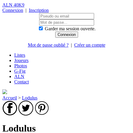
ALN 40K9
Connexion
|
Inscription
Garder ma session ouverte.
Mot de passe oublié ?
|
Créer un compte
Listes
Joueurs
Photos
G-Fig
ALN
Contact
Accueil
>
Lodulus
Lodulus