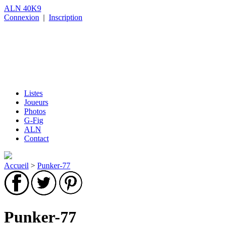
ALN 40K9
Connexion
|
Inscription
Listes
Joueurs
Photos
G-Fig
ALN
Contact
Accueil
>
Punker-77
Punker-77