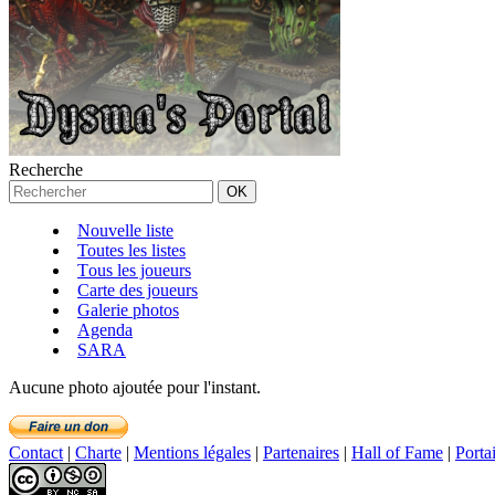
Recherche
Nouvelle liste
Toutes les listes
Tous les joueurs
Carte des joueurs
Galerie photos
Agenda
SARA
Aucune photo ajoutée pour l'instant.
Contact
|
Charte
|
Mentions légales
|
Partenaires
|
Hall of Fame
|
Porta