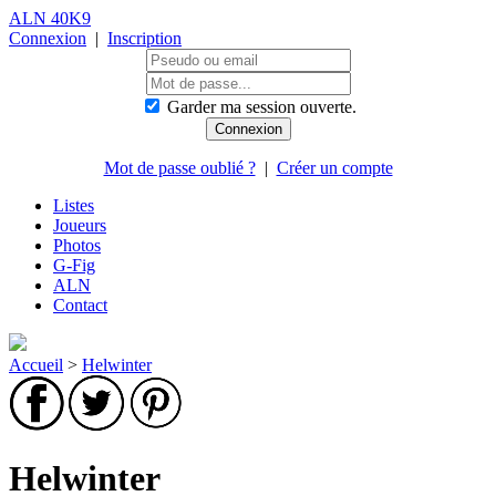
ALN 40K9
Connexion
|
Inscription
Garder ma session ouverte.
Mot de passe oublié ?
|
Créer un compte
Listes
Joueurs
Photos
G-Fig
ALN
Contact
Accueil
>
Helwinter
Helwinter