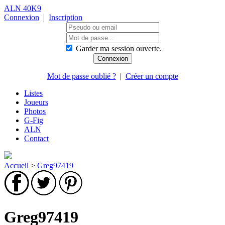
ALN 40K9
Connexion
|
Inscription
Garder ma session ouverte.
Mot de passe oublié ?
|
Créer un compte
Listes
Joueurs
Photos
G-Fig
ALN
Contact
Accueil
>
Greg97419
Greg97419