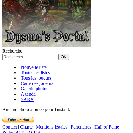
Recherche
Nouvelle liste
Toutes les listes
Tous les joueurs
Carte des joueurs
Galerie photos
Agenda
SARA
Aucune photo ajoutée pour l'instant.
Contact
|
Charte
|
Mentions légales
|
Partenaires
|
Hall of Fame
|
Portail ALN
|
G-Fig