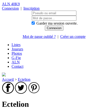
ALN 40K9
Connexion
|
Inscription
Garder ma session ouverte.
Mot de passe oublié ?
|
Créer un compte
Listes
Joueurs
Photos
G-Fig
ALN
Contact
Accueil
>
Ectelion
Ectelion