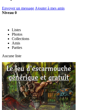
Envoyer un message
Ajouter à mes amis
Niveau 0
Listes
Photos
Collections
Amis
Parties
Aucune liste