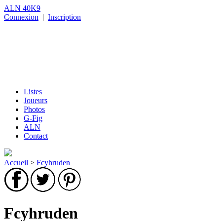
ALN 40K9
Connexion
|
Inscription
Listes
Joueurs
Photos
G-Fig
ALN
Contact
Accueil
>
Fcyhruden
Fcyhruden