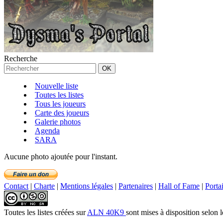
Recherche
Nouvelle liste
Toutes les listes
Tous les joueurs
Carte des joueurs
Galerie photos
Agenda
SARA
Aucune photo ajoutée pour l'instant.
Contact
|
Charte
|
Mentions légales
|
Partenaires
|
Hall of Fame
|
Porta
Toutes les listes créées
sur
ALN 40K9
sont mises à disposition selon 