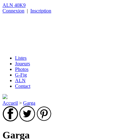
ALN 40K9
Connexion
|
Inscription
Listes
Joueurs
Photos
G-Fig
ALN
Contact
Accueil
>
Garga
Garga