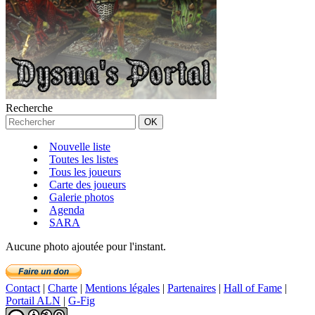
Recherche
Nouvelle liste
Toutes les listes
Tous les joueurs
Carte des joueurs
Galerie photos
Agenda
SARA
Aucune photo ajoutée pour l'instant.
Contact
|
Charte
|
Mentions légales
|
Partenaires
|
Hall of Fame
|
Portail ALN
|
G-Fig