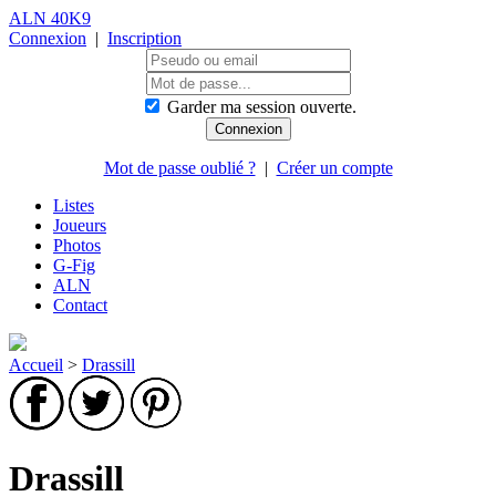
ALN 40K9
Connexion
|
Inscription
Garder ma session ouverte.
Mot de passe oublié ?
|
Créer un compte
Listes
Joueurs
Photos
G-Fig
ALN
Contact
Accueil
>
Drassill
Drassill