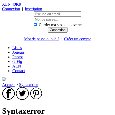
ALN 40K9
Connexion
|
Inscription
Garder ma session ouverte.
Mot de passe oublié ?
|
Créer un compte
Listes
Joueurs
Photos
G-Fig
ALN
Contact
Accueil
>
Syntaxerror
Syntaxerror