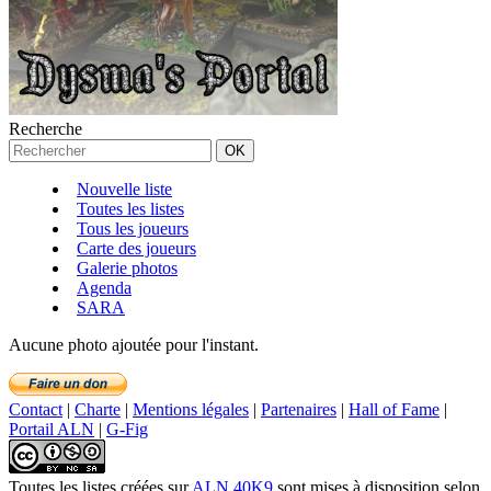
Recherche
Nouvelle liste
Toutes les listes
Tous les joueurs
Carte des joueurs
Galerie photos
Agenda
SARA
Aucune photo ajoutée pour l'instant.
Contact
|
Charte
|
Mentions légales
|
Partenaires
|
Hall of Fame
|
Portail ALN
|
G-Fig
Toutes les listes créées
sur
ALN 40K9
sont mises à disposition selon