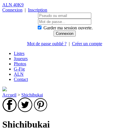
ALN 40K9
Connexion
|
Inscription
Garder ma session ouverte.
Mot de passe oublié ?
|
Créer un compte
Listes
Joueurs
Photos
G-Fig
ALN
Contact
Accueil
>
Shichibukai
Shichibukai