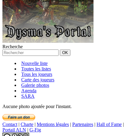
Recherche
Nouvelle liste
Toutes les listes
Tous les joueurs
Carte des joueurs
Galerie photos
Agenda
SARA
Aucune photo ajoutée pour l'instant.
Contact
|
Charte
|
Mentions légales
|
Partenaires
|
Hall of Fame
|
Portail ALN
|
G-Fig