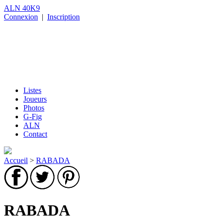
ALN 40K9
Connexion
|
Inscription
Listes
Joueurs
Photos
G-Fig
ALN
Contact
Accueil
>
RABADA
RABADA