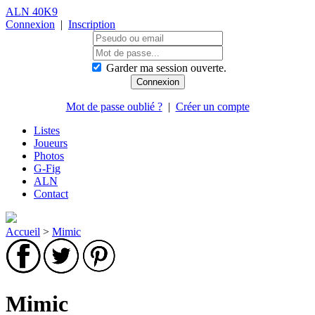
ALN 40K9
Connexion
|
Inscription
Garder ma session ouverte.
Mot de passe oublié ?
|
Créer un compte
Listes
Joueurs
Photos
G-Fig
ALN
Contact
Accueil
>
Mimic
Mimic