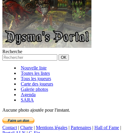
Recherche
Nouvelle liste
Toutes les listes
Tous les joueurs
Carte des joueurs
Galerie photos
Agenda
SARA
Aucune photo ajoutée pour l'instant.
Contact
|
Charte
|
Mentions légales
|
Partenaires
|
Hall of Fame
|
Portail ALN
|
G-Fig