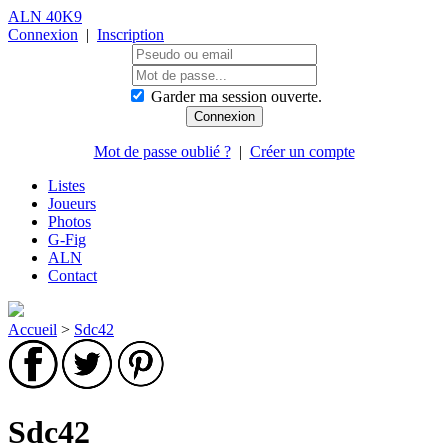
ALN 40K9
Connexion
|
Inscription
Garder ma session ouverte.
Mot de passe oublié ?
|
Créer un compte
Listes
Joueurs
Photos
G-Fig
ALN
Contact
Accueil
>
Sdc42
Sdc42