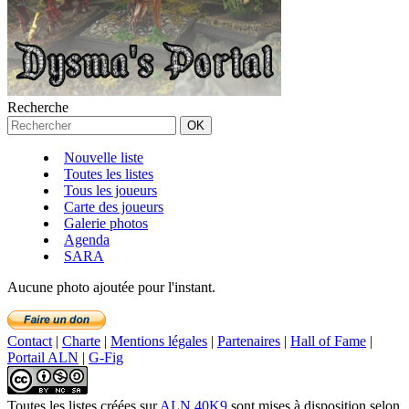
Recherche
Nouvelle liste
Toutes les listes
Tous les joueurs
Carte des joueurs
Galerie photos
Agenda
SARA
Aucune photo ajoutée pour l'instant.
Contact
|
Charte
|
Mentions légales
|
Partenaires
|
Hall of Fame
|
Portail ALN
|
G-Fig
Toutes les listes créées
sur
ALN 40K9
sont mises à disposition selon