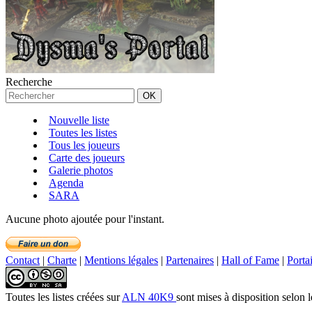
Recherche
Nouvelle liste
Toutes les listes
Tous les joueurs
Carte des joueurs
Galerie photos
Agenda
SARA
Aucune photo ajoutée pour l'instant.
Contact
|
Charte
|
Mentions légales
|
Partenaires
|
Hall of Fame
|
Porta
Toutes les listes créées
sur
ALN 40K9
sont mises à disposition selon 