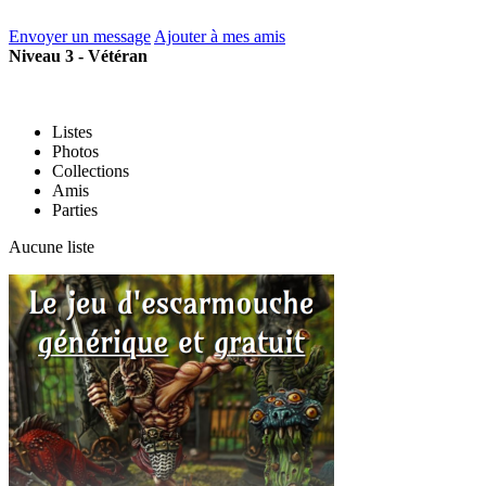
Envoyer un message
Ajouter à mes amis
Niveau 3 - Vétéran
Listes
Photos
Collections
Amis
Parties
Aucune liste