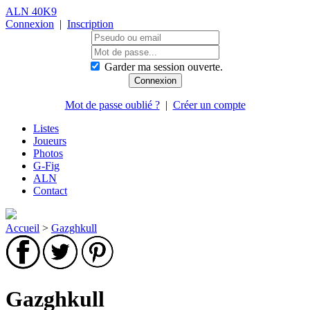
ALN 40K9
Connexion
|
Inscription
Garder ma session ouverte.
Mot de passe oublié ?
|
Créer un compte
Listes
Joueurs
Photos
G-Fig
ALN
Contact
Accueil
>
Gazghkull
Gazghkull