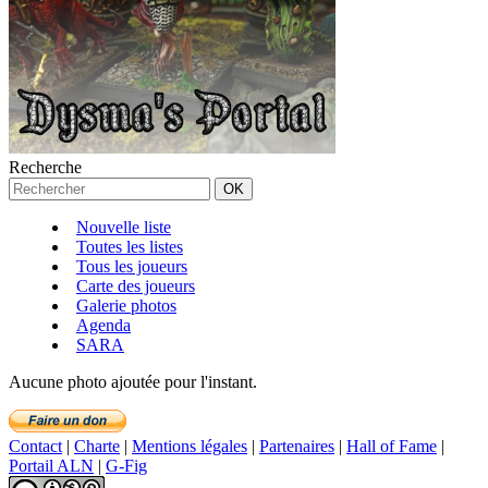
Recherche
Nouvelle liste
Toutes les listes
Tous les joueurs
Carte des joueurs
Galerie photos
Agenda
SARA
Aucune photo ajoutée pour l'instant.
Contact
|
Charte
|
Mentions légales
|
Partenaires
|
Hall of Fame
|
Portail ALN
|
G-Fig