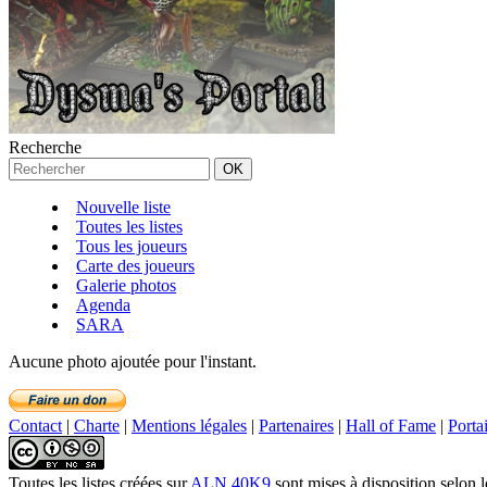
Recherche
Nouvelle liste
Toutes les listes
Tous les joueurs
Carte des joueurs
Galerie photos
Agenda
SARA
Aucune photo ajoutée pour l'instant.
Contact
|
Charte
|
Mentions légales
|
Partenaires
|
Hall of Fame
|
Porta
Toutes les listes créées
sur
ALN 40K9
sont mises à disposition selon 