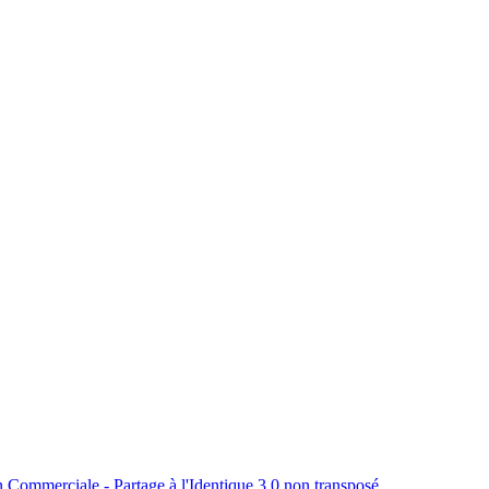
n Commerciale - Partage à l'Identique 3.0 non transposé
.