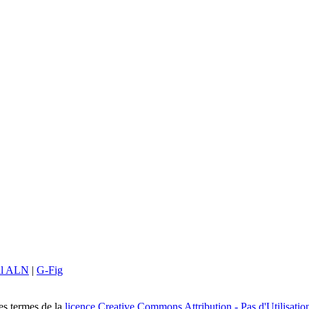
il ALN
|
G-Fig
les termes de la
licence Creative Commons Attribution - Pas d'Utilisatio