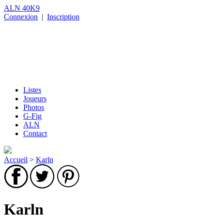
ALN 40K9
Connexion
|
Inscription
Listes
Joueurs
Photos
G-Fig
ALN
Contact
Accueil
>
Karln
Karln