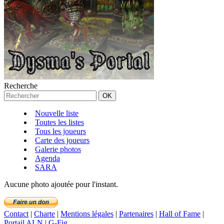
Recherche
Nouvelle liste
Toutes les listes
Tous les joueurs
Carte des joueurs
Galerie photos
Agenda
SARA
Aucune photo ajoutée pour l'instant.
Contact
|
Charte
|
Mentions légales
|
Partenaires
|
Hall of Fame
|
Portail ALN
|
G-Fig