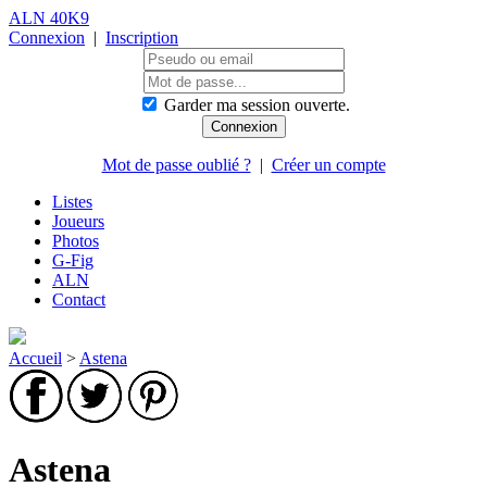
ALN 40K9
Connexion
|
Inscription
Garder ma session ouverte.
Mot de passe oublié ?
|
Créer un compte
Listes
Joueurs
Photos
G-Fig
ALN
Contact
Accueil
>
Astena
Astena