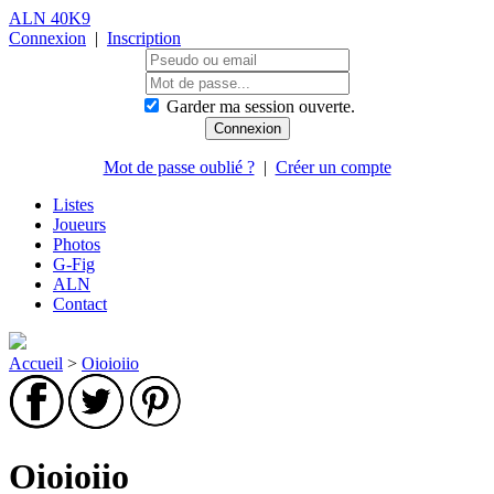
ALN 40K9
Connexion
|
Inscription
Garder ma session ouverte.
Mot de passe oublié ?
|
Créer un compte
Listes
Joueurs
Photos
G-Fig
ALN
Contact
Accueil
>
Oioioiio
Oioioiio