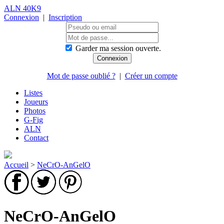
ALN 40K9
Connexion
|
Inscription
Garder ma session ouverte.
Mot de passe oublié ?
|
Créer un compte
Listes
Joueurs
Photos
G-Fig
ALN
Contact
Accueil
>
NeCrO-AnGelO
NeCrO-AnGelO