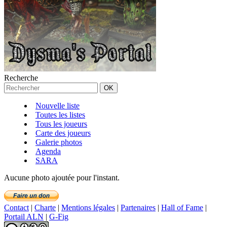
Recherche
Nouvelle liste
Toutes les listes
Tous les joueurs
Carte des joueurs
Galerie photos
Agenda
SARA
Aucune photo ajoutée pour l'instant.
Contact
|
Charte
|
Mentions légales
|
Partenaires
|
Hall of Fame
|
Portail ALN
|
G-Fig