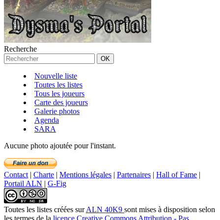
Recherche
Nouvelle liste
Toutes les listes
Tous les joueurs
Carte des joueurs
Galerie photos
Agenda
SARA
Aucune photo ajoutée pour l'instant.
Contact
|
Charte
|
Mentions légales
|
Partenaires
|
Hall of Fame
|
Portail ALN
|
G-Fig
Toutes les listes créées
sur
ALN 40K9
sont mises à disposition selon
les termes de la
licence Creative Commons Attribution - Pas