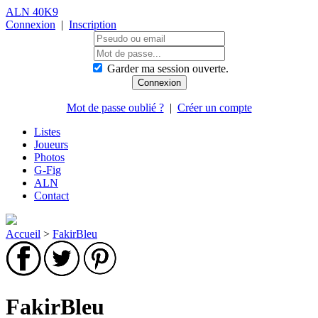
ALN 40K9
Connexion
|
Inscription
Garder ma session ouverte.
Mot de passe oublié ?
|
Créer un compte
Listes
Joueurs
Photos
G-Fig
ALN
Contact
Accueil
>
FakirBleu
FakirBleu