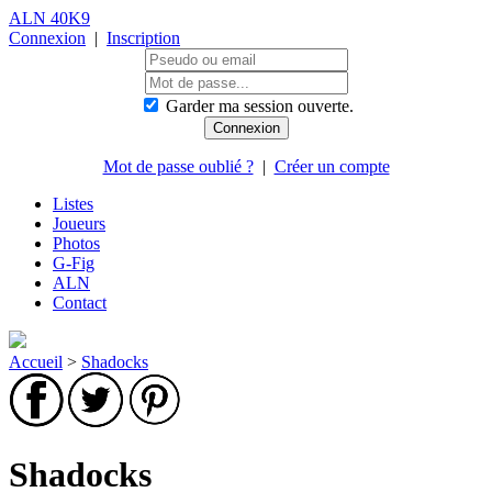
ALN 40K9
Connexion
|
Inscription
Garder ma session ouverte.
Mot de passe oublié ?
|
Créer un compte
Listes
Joueurs
Photos
G-Fig
ALN
Contact
Accueil
>
Shadocks
Shadocks