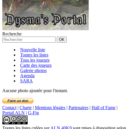
Recherche
Nouvelle liste
Toutes les listes
Tous les joueurs
Carte des joueurs
Galerie photos
Agenda
SARA
Aucune photo ajoutée pour l'instant.
Contact
|
Charte
|
Mentions légales
|
Partenaires
|
Hall of Fame
|
Portail ALN
|
G-Fig
Toutes les listes créées
sur
ALN 40K9
sont mises à disposition selon