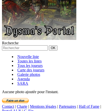
Recherche
Nouvelle liste
Toutes les listes
Tous les joueurs
Carte des joueurs
Galerie photos
Agenda
SARA
Aucune photo ajoutée pour l'instant.
Contact
|
Charte
|
Mentions légales
|
Partenaires
|
Hall of Fame
|
Portail ALN
|
G-Fig