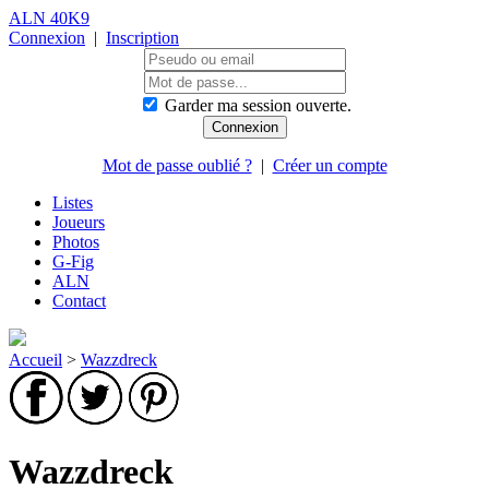
ALN 40K9
Connexion
|
Inscription
Garder ma session ouverte.
Mot de passe oublié ?
|
Créer un compte
Listes
Joueurs
Photos
G-Fig
ALN
Contact
Accueil
>
Wazzdreck
Wazzdreck