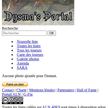
Recherche
Nouvelle liste
Toutes les listes
Tous les joueurs
Carte des joueurs
Galerie photos
Agenda
SARA
Aucune photo ajoutée pour l'instant.
Contact
|
Charte
|
Mentions légales
|
Partenaires
|
Hall of Fame
|
Portail ALN
|
G-Fig
Toutes les listes créées
sur
ALN 40K9
sont mises à disposition selon