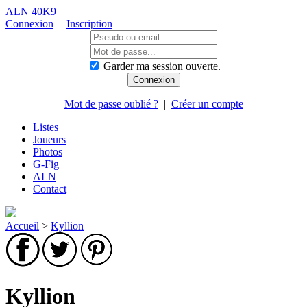
ALN 40K9
Connexion
|
Inscription
Garder ma session ouverte.
Mot de passe oublié ?
|
Créer un compte
Listes
Joueurs
Photos
G-Fig
ALN
Contact
Accueil
>
Kyllion
Kyllion