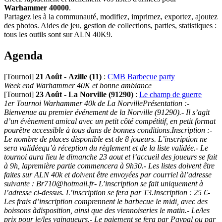
Warhammer 40000
.
Partagez les à la communauté, modifiez, imprimez, exportez, ajoutez
des photos. Aides de jeu, gestion de collections, parties, statistiques :
tous les outils sont sur ALN 40K9.
Agenda
[Tournoi]
21 Août
-
Azille (11)
:
CMB Barbecue party
Week end Warhammer 40K et bonne ambiance
[Tournoi]
23 Août
-
La Norville (91290)
:
Le champ de guerre
1er Tournoi Warhammer 40k de La NorvillePrésentation :-
Bienvenue au premier événement de la Norville (91290).- Il s’agit
d’un évènement amical avec un petit côté compétitif, en petit format
pourêtre accessible à tous dans de bonnes conditions.Inscription :-
Le nombre de places disponible est de 8 joueurs. L’inscription ne
sera validéequ’à réception du règlement et de la liste validée.- Le
tournoi aura lieu le dimanche 23 aout et l’accueil des joueurs se fait
à 9h, lapremière partie commencera à 9h30.- Les listes doivent être
faites sur ALN 40k et doivent être envoyées par courriel àl’adresse
suivante : Br710@hotmail.fr- L’inscription se fait uniquement à
l’adresse ci-dessus. L’inscription se fera par T3.Inscription : 25 €-
Les frais d’inscription comprennent le barbecue le midi, avec des
boissons àdisposition, ainsi que des viennoiseries le matin.- Le/les
prix pour le/les vainqueurs.- Le paiement se fera par Paypal ou par