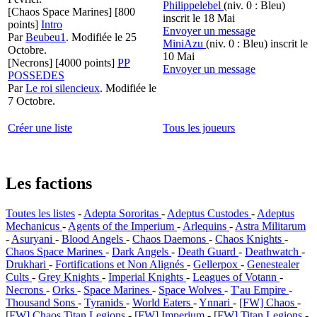
Philippelebel
(niv. 0 : Bleu)
[Chaos Space Marines]
[800
inscrit le 18 Mai
points]
Intro
Envoyer un message
Par
Beubeu1
.
Modifiée le 25
MiniAzu
(niv. 0 : Bleu)
inscrit le
Octobre.
10 Mai
[Necrons]
[4000 points]
PP
Envoyer un message
POSSEDES
Par
Le roi silencieux
.
Modifiée le
7 Octobre.
Créer une liste
Tous les joueurs
Les factions
Toutes les listes
-
Adepta Sororitas
-
Adeptus Custodes
-
Adeptus
Mechanicus
-
Agents of the Imperium
-
Arlequins
-
Astra Militarum
-
Asuryani
-
Blood Angels
-
Chaos Daemons
-
Chaos Knights
-
Chaos Space Marines
-
Dark Angels
-
Death Guard
-
Deathwatch
-
Drukhari
-
Fortifications et Non Alignés
-
Gellerpox
-
Genestealer
Cults
-
Grey Knights
-
Imperial Knights
-
Leagues of Votann
-
Necrons
-
Orks
-
Space Marines
-
Space Wolves
-
T'au Empire
-
Thousand Sons
-
Tyranids
-
World Eaters
-
Ynnari
-
[FW] Chaos
-
[FW] Chaos Titan Legions
-
[FW] Imperium
-
[FW] Titan Legions
-