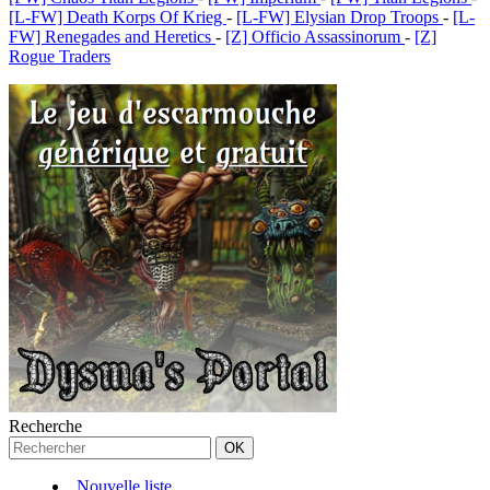
[L-FW] Death Korps Of Krieg
-
[L-FW] Elysian Drop Troops
-
[L-
FW] Renegades and Heretics
-
[Z] Officio Assassinorum
-
[Z]
Rogue Traders
Recherche
Nouvelle liste