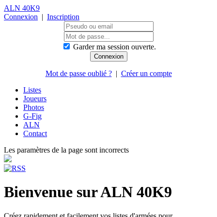
ALN 40K9
Connexion
|
Inscription
Garder ma session ouverte.
Mot de passe oublié ?
|
Créer un compte
Listes
Joueurs
Photos
G-Fig
ALN
Contact
Les paramètres de la page sont incorrects
Bienvenue sur ALN 40K9
Créez rapidement et facilement vos listes d'armées pour