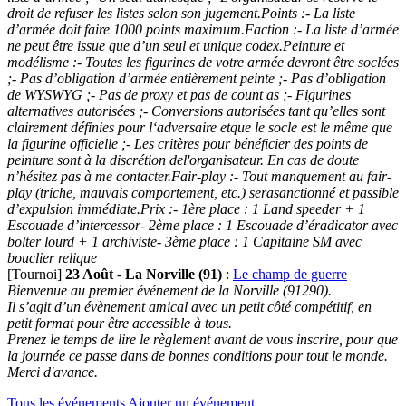
droit de refuser les listes selon son jugement.Points :- La liste
d’armée doit faire 1000 points maximum.Faction :- La liste d’armée
ne peut être issue que d’un seul et unique codex.Peinture et
modélisme :- Toutes les figurines de votre armée devront être soclées
;- Pas d’obligation d’armée entièrement peinte ;- Pas d’obligation
de WYSWYG ;- Pas de proxy et pas de count as ;- Figurines
alternatives autorisées ;- Conversions autorisées tant qu’elles sont
clairement définies pour l‘adversaire etque le socle est le même que
la figurine officielle ;- Les critères pour bénéficier des points de
peinture sont à la discrétion del'organisateur. En cas de doute
n’hésitez pas à me contacter.Fair-play :- Tout manquement au fair-
play (triche, mauvais comportement, etc.) serasanctionné et passible
d’expulsion immédiate.Prix :- 1ère place : 1 Land speeder + 1
Escouade d’intercessor- 2ème place : 1 Escouade d’éradicator avec
bolter lourd + 1 archiviste- 3ème place : 1 Capitaine SM avec
bouclier relique
[Tournoi]
23 Août
-
La Norville (91)
:
Le champ de guerre
Bienvenue au premier événement de la Norville (91290).
Il s’agit d’un évènement amical avec un petit côté compétitif, en
petit format pour être accessible à tous.
Prenez le temps de lire le règlement avant de vous inscrire, pour que
la journée ce passe dans de bonnes conditions pour tout le monde.
Merci d'avance.
Tous les événements
Ajouter un événement