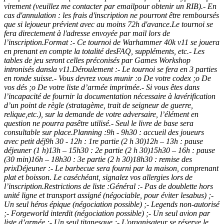
virement (veuillez me contacter par emailpour obtenir un RIB).- En
cas d'annulation : les frais d'inscription ne pourront être remboursés
que si lejoueur prévient avec au moins 72h d'avance.Le tournoi se
fera directement à l'adresse envoyée par mail lors de
l’inscription.Format :- Ce tournoi de Warhammer 40k v11 se jouera
en prenant en compte la totalité desFAQ, suppléments, etc.- Les
tables de jeu seront celles préconisés par Games Workshop
intronisés dansla v11.Déroulement :- Le tournoi se fera en 3 parties
en ronde suisse.- Vous devrez vous munir :o De votre codex ;o De
vos dés ;o De votre liste d’armée imprimée.- Si vous êtes dans
l’incapacité de fournir la documentation nécessaire à lavérification
d’un point de règle (stratagème, trait de seigneur de guerre,
relique,etc.), sur la demande de votre adversaire, l’élément en
question ne pourra pasêtre utilisé.- Seul le livre de base sera
consultable sur place.Planning :9h - 9h30 : accueil des joueurs
avec petit déj9h 30 - 12h : 1re partie (2 h 30)12h – 13h : pause
déjeuner (1 h)13h – 15h30 : 2e partie (2 h 30)15h30 – 16h : pause
(30 min)16h – 18h30 : 3e partie (2 h 30)18h30 : remise des
prixDéjeuner :- Le barbecue sera fourni par la maison, comprenant
plat et boisson. Le caséchéant, signalez vos allergies lors de
l’inscription.Restrictions de liste :Général :- Pas de doublette hors
unité ligne et transport assigné (négociable, pour éviter lesabus) ;-
Un seul héros épique (négociation possible) ;- Legends non-autorisé
;- Forgeworld interdit (négociation possible) ;- Un seul avion par
liste d’armée ;- Un seul titanesque ;- L'organisateur se réserve le