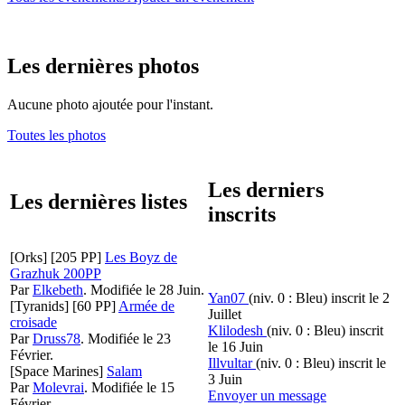
Les dernières photos
Aucune photo ajoutée pour l'instant.
Toutes les photos
Les derniers
Les dernières listes
inscrits
[Orks]
[205 PP]
Les Boyz de
Grazhuk 200PP
Par
Elkebeth
.
Modifiée le 28 Juin.
Yan07
(niv. 0 : Bleu)
inscrit le 2
[Tyranids]
[60 PP]
Armée de
Juillet
croisade
Klilodesh
(niv. 0 : Bleu)
inscrit
Par
Druss78
.
Modifiée le 23
le 16 Juin
Février.
Illvultar
(niv. 0 : Bleu)
inscrit le
[Space Marines]
Salam
3 Juin
Par
Molevrai
.
Modifiée le 15
Envoyer un message
Février.