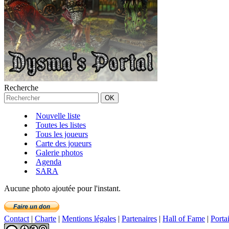
Recherche
Nouvelle liste
Toutes les listes
Tous les joueurs
Carte des joueurs
Galerie photos
Agenda
SARA
Aucune photo ajoutée pour l'instant.
Contact
|
Charte
|
Mentions légales
|
Partenaires
|
Hall of Fame
|
Porta