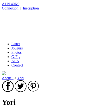
ALN 40K9
Connexion
|
Inscription
Listes
Joueurs
Photos
G-Fig
ALN
Contact
Accueil
>
Yori
Yori